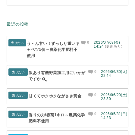
最近の投稿
0
2026/07/03(金)
売りたい
う～ん甘い！ずっしり重いキ
14:24
(更新あり)
ャベツ5個～農薬化学肥料不
使用
0
2026/06/30(火)
売りたい
訳あり有機野菜加工用にいかが
22:44
ですか
0
2026/06/20(土)
売りたい
甘くてホクホクながさき黄金
23:30
0
2026/05/31(日)
売りたい
香りの力❗春菊1キロ～農薬化学
14:23
肥料不使用