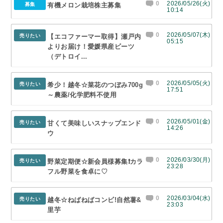
0
2026/05/26(火)
募集
有機メロン栽培株主募集
10:14
0
2026/05/07(木)
売りたい
【エコファーマー取得】瀬戸内
05:15
よりお届け！愛媛県産ビーツ
（デトロイ...
0
2026/05/05(火)
売りたい
希少！越冬☆菜花のつぼみ700g
17:51
～農薬/化学肥料不使用
0
2026/05/01(金)
売りたい
甘くて美味しいスナップエンド
14:26
ウ
0
2026/03/30(月)
売りたい
野菜定期便☆新会員様募集❗カラ
23:28
フル野菜を食卓に♡
0
2026/03/04(水)
売りたい
越冬☆ねばねばコンビ!自然薯&
23:03
里芋