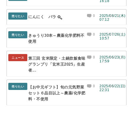
16:18
0
2025/08/21(木)
売りたい
にんにく バラ
07:12
0
2025/07/26(土)
売りたい
きゅうり30本～農薬化学肥料不
10:57
使用
0
2025/06/23(月)
ニュース
第三回 玄米限定・土鍋炊飯食味
17:59
グランプリ「玄米王2025」生産
者...
0
2025/06/22(日)
売りたい
【お中元ギフト】旬の元気野菜
22:31
セット６品目以上～農薬/化学肥
料・不使用