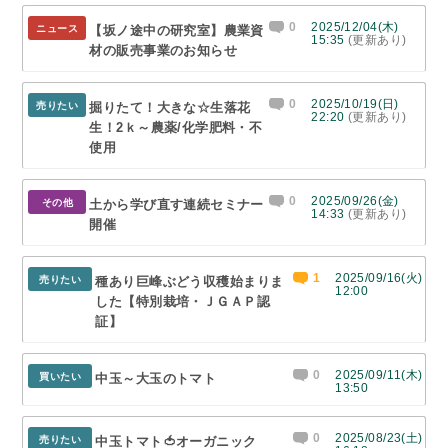
0
2025/12/04(木)
ニュース
【坂ノ途中の研究室】農業資
15:35
(更新あり)
材の販売事業のお知らせ
0
2025/10/19(日)
売りたい
掘りたて！大きな☆生落花
22:20
(更新あり)
生！2ｋ～農薬/化学肥料・不
使用
0
2025/09/26(金)
その他
土から学び直す連続セミナー
14:33
(更新あり)
開催
1
2025/09/16(火)
売りたい
種あり巨峰ぶどう収穫始まりま
12:00
した【特別栽培・ＪＧＡＰ認
証】
0
2025/09/11(木)
買いたい
中玉～大玉のトマト
13:50
0
2025/08/23(土)
売りたい
中玉トマト🍅オーガニック