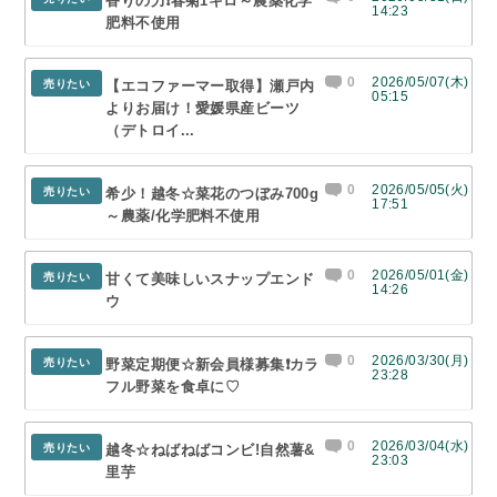
香りの力❗春菊1キロ～農薬化学
14:23
肥料不使用
0
2026/05/07(木)
売りたい
【エコファーマー取得】瀬戸内
05:15
よりお届け！愛媛県産ビーツ
（デトロイ...
0
2026/05/05(火)
売りたい
希少！越冬☆菜花のつぼみ700g
17:51
～農薬/化学肥料不使用
0
2026/05/01(金)
売りたい
甘くて美味しいスナップエンド
14:26
ウ
0
2026/03/30(月)
売りたい
野菜定期便☆新会員様募集❗カラ
23:28
フル野菜を食卓に♡
0
2026/03/04(水)
売りたい
越冬☆ねばねばコンビ!自然薯&
23:03
里芋