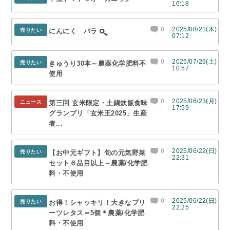
16:18
0
2025/08/21(木)
売りたい
にんにく バラ
07:12
0
2025/07/26(土)
売りたい
きゅうり30本～農薬化学肥料不
10:57
使用
0
2025/06/23(月)
ニュース
第三回 玄米限定・土鍋炊飯食味
17:59
グランプリ「玄米王2025」生産
者...
0
2025/06/22(日)
売りたい
【お中元ギフト】旬の元気野菜
22:31
セット６品目以上～農薬/化学肥
料・不使用
0
2025/06/22(日)
売りたい
お得！シャッキリ！大きなプリ
22:25
ーツレタス＝5個＊農薬/化学肥
料・不使用