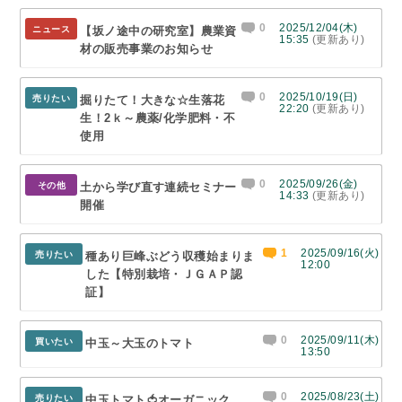
0
2025/12/04(木)
ニュース
【坂ノ途中の研究室】農業資
15:35
(更新あり)
材の販売事業のお知らせ
0
2025/10/19(日)
売りたい
掘りたて！大きな☆生落花
22:20
(更新あり)
生！2ｋ～農薬/化学肥料・不
使用
0
2025/09/26(金)
その他
土から学び直す連続セミナー
14:33
(更新あり)
開催
1
2025/09/16(火)
売りたい
種あり巨峰ぶどう収穫始まりま
12:00
した【特別栽培・ＪＧＡＰ認
証】
0
2025/09/11(木)
買いたい
中玉～大玉のトマト
13:50
0
2025/08/23(土)
売りたい
中玉トマト🍅オーガニック