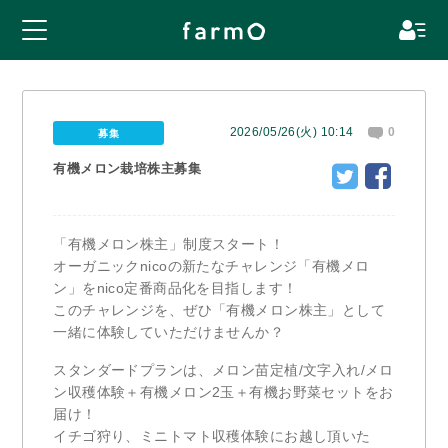
2026/05/26(火) 10:14
0
募集
有機メロン栽培株主募集
「有機メロン株主」制度スタート！
オーガニックnicoの新たなチャレンジ「有機メロ
ン」をnico定番商品化を目指します！
このチャレンジを、ぜひ「有機メロン株主」として
一緒に体験していただけませんか？
スタンダードプランは、メロン苗定植/文字入れ/メロ
ン収穫体験＋有機メロン2玉＋有機お野菜セットをお
届け！
イチゴ狩り、ミニトマト収穫体験にお越し頂いた