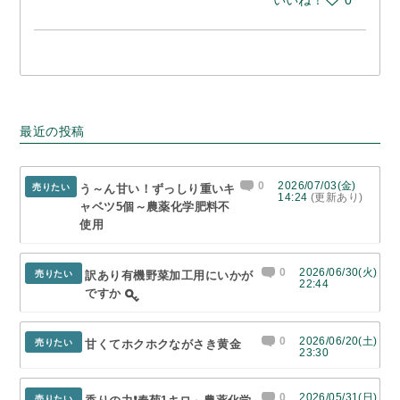
最近の投稿
0
2026/07/03(金)
売りたい
う～ん甘い！ずっしり重いキ
14:24
(更新あり)
ャベツ5個～農薬化学肥料不
使用
0
2026/06/30(火)
売りたい
訳あり有機野菜加工用にいかが
22:44
ですか
0
2026/06/20(土)
売りたい
甘くてホクホクながさき黄金
23:30
0
2026/05/31(日)
売りたい