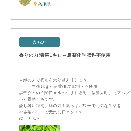
兵庫県
売りたい
香りの力❗春菊1キロ～農薬化学肥料不使用
＝緑の力で梅雨を乗り越えましょう！
＝＝＝春菊1kｇ～農薬/化学肥料・不使用
黒部ダムの玄関口＝水の生まれる町、信濃大町、北アルプ
った野菜たちです。
蒸し暑い梅雨、緑の力！葉っぱパワーで元気な生活を！
≪春菊パワーで元気な日々を！≫
鍋、天ぷら...