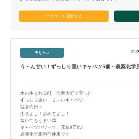
アカウント登録する
202
売りたい
う～ん甘い！ずっしり重いキャベツ5個～農薬化学
水の生まれる町 信濃大町で育った
ずっしり重い 甘～いキャベツ
猛暑の日々
生食よし！炒めてよし！
焼いてもうまい😋
キャベツパワーで、元気‼️元気‼️
農薬化学肥料不使用です