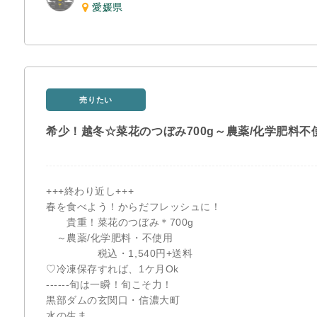
愛媛県
売りたい
希少！越冬☆菜花のつぼみ700g～農薬/化学肥料不
+++終わり近し+++
春を食べよう！からだフレッシュに！
貴重！菜花のつぼみ＊700g
～農薬/化学肥料・不使用
税込・1,540円+送料
♡冷凍保存すれば、1ケ月Ok
------旬は一瞬！旬こそ力！
黒部ダムの玄関口・信濃大町
水の生ま...