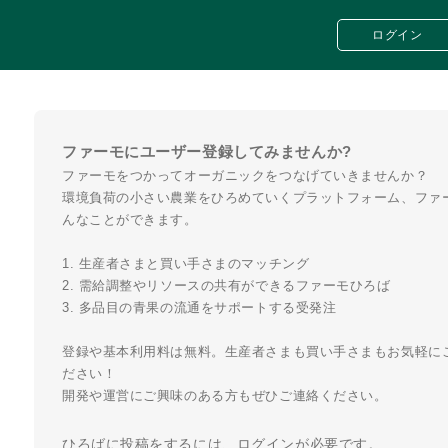
ログイン
ファーモにユーザー登録してみませんか?
ファーモをつかってオーガニックをつなげていきませんか？
環境負荷の小さい農業をひろめていくプラットフォーム、ファ
んなことができます。
生産者さまと買い手さまのマッチング
需給調整やリソースの共有ができるファーモひろば
多品目の青果の流通をサポートする受発注
登録や基本利用料は無料。生産者さまも買い手さまもお気軽に
ださい！
開発や運営にご興味のある方もぜひご連絡ください。
ひろばに投稿をするには、ログインが必要です。