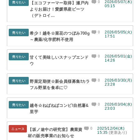
0
2026/05/07(木)
売りたい
【エコファーマー取得】瀬戸内
05:15
よりお届け！愛媛県産ビーツ
（デトロイ...
0
2026/05/05(火)
売りたい
希少！越冬☆菜花のつぼみ700g
17:51
～農薬/化学肥料不使用
0
2026/05/01(金)
売りたい
甘くて美味しいスナップエンド
14:26
ウ
0
2026/03/30(月)
売りたい
野菜定期便☆新会員様募集❗カラ
23:28
フル野菜を食卓に♡
0
2026/03/04(水)
売りたい
越冬☆ねばねばコンビ!自然薯&
23:03
里芋
0
2025/12/04(木)
ニュース
【坂ノ途中の研究室】農業資
15:35
(更新あり)
材の販売事業のお知らせ