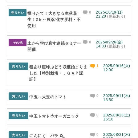
0
2025/10/19(日)
売りたい
掘りたて！大きな☆生落花
22:20
(更新あり)
生！2ｋ～農薬/化学肥料・不
使用
0
2025/09/26(金)
その他
土から学び直す連続セミナー
14:33
(更新あり)
開催
1
2025/09/16(火)
売りたい
種あり巨峰ぶどう収穫始まりま
12:00
した【特別栽培・ＪＧＡＰ認
証】
0
2025/09/11(木)
買いたい
中玉～大玉のトマト
13:50
0
2025/08/23(土)
売りたい
中玉トマト🍅オーガニック
16:18
0
2025/08/21(木)
売りたい
にんにく バラ