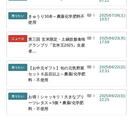
07:12
0
2025/07/26(土)
売りたい
きゅうり30本～農薬化学肥料不
10:57
使用
0
2025/06/23(月)
ニュース
第三回 玄米限定・土鍋炊飯食味
17:59
グランプリ「玄米王2025」生産
者...
0
2025/06/22(日)
売りたい
【お中元ギフト】旬の元気野菜
22:31
セット６品目以上～農薬/化学肥
料・不使用
0
2025/06/22(日)
売りたい
お得！シャッキリ！大きなプリ
22:25
ーツレタス＝5個＊農薬/化学肥
料・不使用