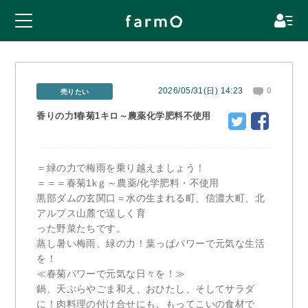
2026/05/31(日) 14:23
0
売りたい
香りの力❗春菊1キロ～農薬化学肥料不使用
＝緑の力で梅雨を乗り越えましょう！
＝＝＝春菊1kｇ～農薬/化学肥料・不使用
黒部ダムの玄関口＝水の生まれる町、信濃大町、北
アルプス山麓で逞しく育
った野菜たちです。
蒸し暑い梅雨、緑の力！葉っぱパワーで元気な生活
を！
≪春菊パワーで元気な日々を！≫
鍋、天ぷらやごま和え、おひたし、そしてサラダ
に！肉料理の付け合せにも、もってこいの食材で