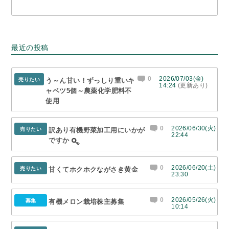
最近の投稿
0
2026/07/03(金)
売りたい
う～ん甘い！ずっしり重いキ
14:24
(更新あり)
ャベツ5個～農薬化学肥料不
使用
0
2026/06/30(火)
売りたい
訳あり有機野菜加工用にいかが
22:44
ですか
0
2026/06/20(土)
売りたい
甘くてホクホクながさき黄金
23:30
0
2026/05/26(火)
募集
有機メロン栽培株主募集
10:14