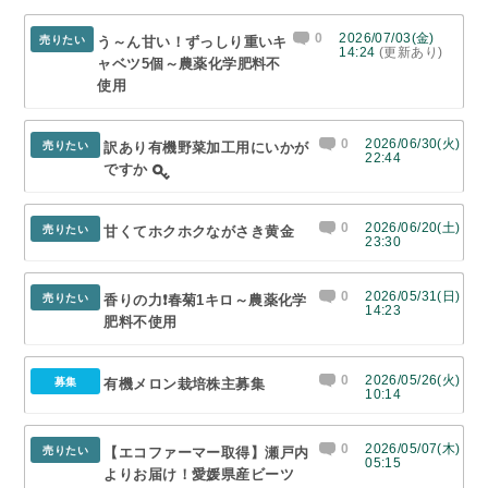
0
2026/07/03(金)
売りたい
う～ん甘い！ずっしり重いキ
14:24
(更新あり)
ャベツ5個～農薬化学肥料不
使用
0
2026/06/30(火)
売りたい
訳あり有機野菜加工用にいかが
22:44
ですか
0
2026/06/20(土)
売りたい
甘くてホクホクながさき黄金
23:30
0
2026/05/31(日)
売りたい
香りの力❗春菊1キロ～農薬化学
14:23
肥料不使用
0
2026/05/26(火)
募集
有機メロン栽培株主募集
10:14
0
2026/05/07(木)
売りたい
【エコファーマー取得】瀬戸内
05:15
よりお届け！愛媛県産ビーツ