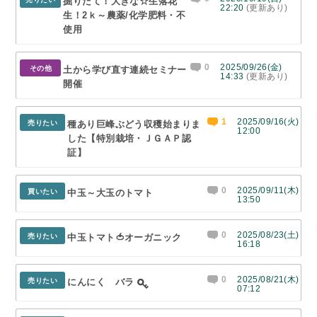
掘りたて！大きな☆生落花
22:20
(更新あり)
生！2ｋ～農薬/化学肥料・不
使用
0
2025/09/26(金)
その他
土から学び直す連続セミナー
14:33
(更新あり)
開催
1
2025/09/16(火)
売りたい
種あり巨峰ぶどう収穫始まりま
12:00
した【特別栽培・ＪＧＡＰ認
証】
0
2025/09/11(木)
買いたい
中玉～大玉のトマト
13:50
0
2025/08/23(土)
売りたい
中玉トマト🍅オーガニック
16:18
0
2025/08/21(木)
売りたい
にんにく バラ
07:12