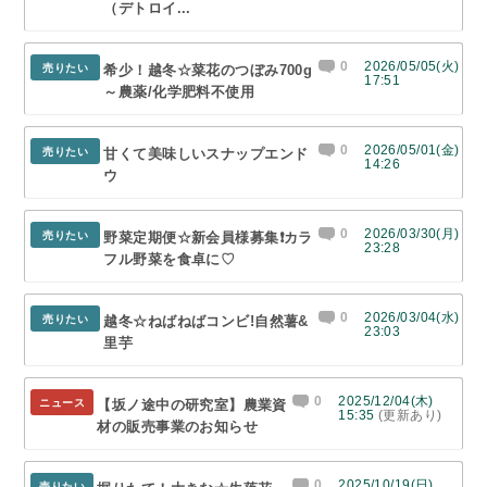
（デトロイ...
0
2026/05/05(火)
売りたい
希少！越冬☆菜花のつぼみ700g
17:51
～農薬/化学肥料不使用
0
2026/05/01(金)
売りたい
甘くて美味しいスナップエンド
14:26
ウ
0
2026/03/30(月)
売りたい
野菜定期便☆新会員様募集❗カラ
23:28
フル野菜を食卓に♡
0
2026/03/04(水)
売りたい
越冬☆ねばねばコンビ!自然薯&
23:03
里芋
0
2025/12/04(木)
ニュース
【坂ノ途中の研究室】農業資
15:35
(更新あり)
材の販売事業のお知らせ
0
2025/10/19(日)
売りたい