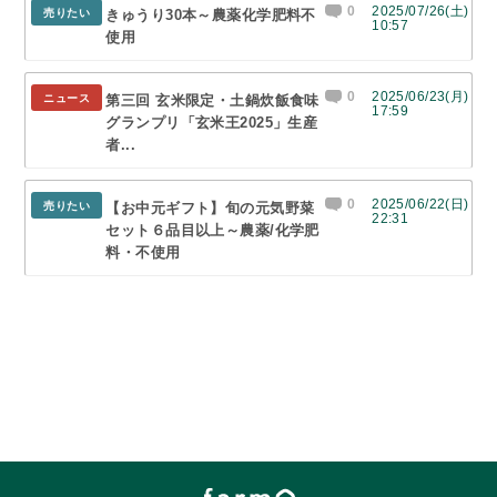
0
2025/07/26(土)
売りたい
きゅうり30本～農薬化学肥料不
10:57
使用
0
2025/06/23(月)
ニュース
第三回 玄米限定・土鍋炊飯食味
17:59
グランプリ「玄米王2025」生産
者...
0
2025/06/22(日)
売りたい
【お中元ギフト】旬の元気野菜
22:31
セット６品目以上～農薬/化学肥
料・不使用