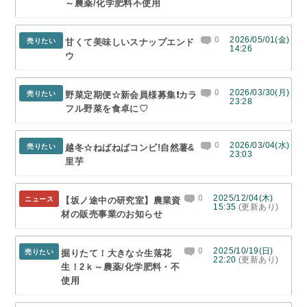
～農薬/化学肥料不使用
0
2026/05/01(金)
売りたい
甘くて美味しいスナップエンド
14:26
ウ
0
2026/03/30(月)
売りたい
野菜定期便☆新会員様募集❗カラ
23:28
フル野菜を食卓に♡
0
2026/03/04(水)
売りたい
越冬☆ねばねばコンビ!自然薯&
23:03
里芋
0
2025/12/04(木)
ニュース
【坂ノ途中の研究室】農業資
15:35
(更新あり)
材の販売事業のお知らせ
0
2025/10/19(日)
売りたい
掘りたて！大きな☆生落花
22:20
(更新あり)
生！2ｋ～農薬/化学肥料・不
使用