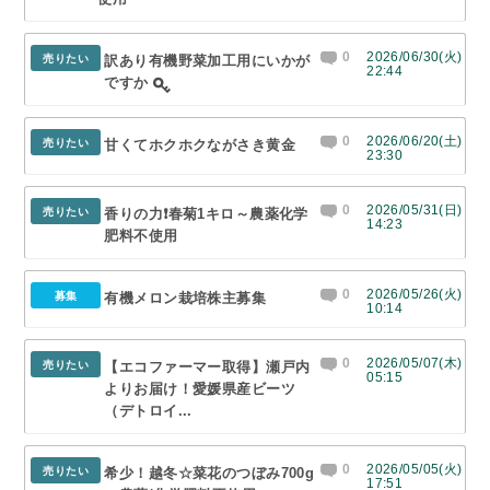
0
2026/06/30(火)
売りたい
訳あり有機野菜加工用にいかが
22:44
ですか
0
2026/06/20(土)
売りたい
甘くてホクホクながさき黄金
23:30
0
2026/05/31(日)
売りたい
香りの力❗春菊1キロ～農薬化学
14:23
肥料不使用
0
2026/05/26(火)
募集
有機メロン栽培株主募集
10:14
0
2026/05/07(木)
売りたい
【エコファーマー取得】瀬戸内
05:15
よりお届け！愛媛県産ビーツ
（デトロイ...
0
2026/05/05(火)
売りたい
希少！越冬☆菜花のつぼみ700g
17:51