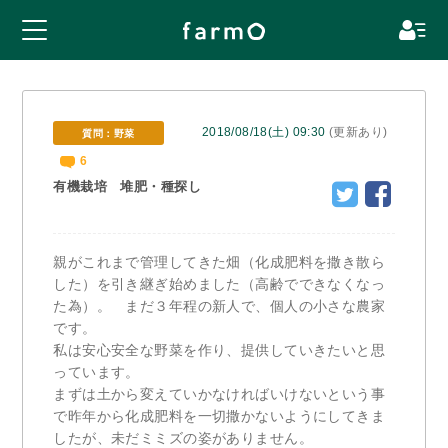
2018/08/18(土) 09:30
(更新あり)
質問：野菜
6
有機栽培 堆肥・種探し
親がこれまで管理してきた畑（化成肥料を撒き散ら
した）を引き継ぎ始めました（高齢でできなくなっ
た為）。 まだ３年程の新人で、個人の小さな農家
です。
私は安心安全な野菜を作り、提供していきたいと思
っています。
まずは土から変えていかなければいけないという事
で昨年から化成肥料を一切撒かないようにしてきま
したが、未だミミズの姿がありません。