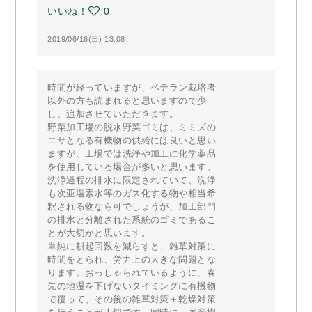
いいね！
0
2019/06/16(日) 13:08
時間が経っていますが、ベテラン栽培者
以外の方も読まれると思いますので少
し、追加させていただきます。
野菜加工場の脱水野菜ゴミは、ミミズの
エサとなる有機物の供給には良いと思い
ますが、工場では洗浄や加工に化学薬品
を使用している場合が多いと思います。
洗浄過程の排水に限定されていて、洗浄
も次亜塩素水等のガス化する物や相当希
釈される物なら可でしょうが、加工部門
の排水と分離された系統のゴミであるこ
とが大切かと思います。
単純に耕起回数を減らすと、雑草対策に
時間をとられ、労力上の大きな問題とな
ります。おっしゃられているように、春
先の地温を下げないタイミングに有機物
で覆って、その後の雑草対策＋乾燥対策