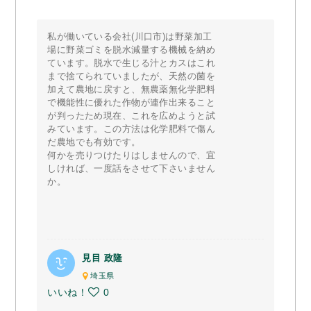
私が働いている会社(川口市)は野菜加工
場に野菜ゴミを脱水減量する機械を納め
ています。脱水で生じる汁とカスはこれ
まで捨てられていましたが、天然の菌を
加えて農地に戻すと、無農薬無化学肥料
で機能性に優れた作物が連作出来ること
が判ったため現在、これを広めようと試
みています。この方法は化学肥料で傷ん
だ農地でも有効です。
何かを売りつけたりはしませんので、宜
しければ、一度話をさせて下さいません
か。
見目 政隆
埼玉県
いいね！
0