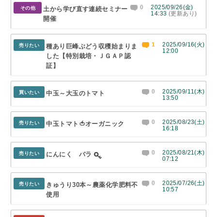
0
2025/09/26(金)
その他
土から学び直す連続セミナー
14:33
(更新あり)
開催
1
2025/09/16(火)
売りたい
種あり巨峰ぶどう収穫始まりま
12:00
した【特別栽培・ＪＧＡＰ認
証】
0
2025/09/11(木)
買いたい
中玉～大玉のトマト
13:50
0
2025/08/23(土)
売りたい
中玉トマト🍅オーガニック
16:18
0
2025/08/21(木)
売りたい
にんにく バラ
07:12
0
2025/07/26(土)
売りたい
きゅうり30本～農薬化学肥料不
10:57
使用