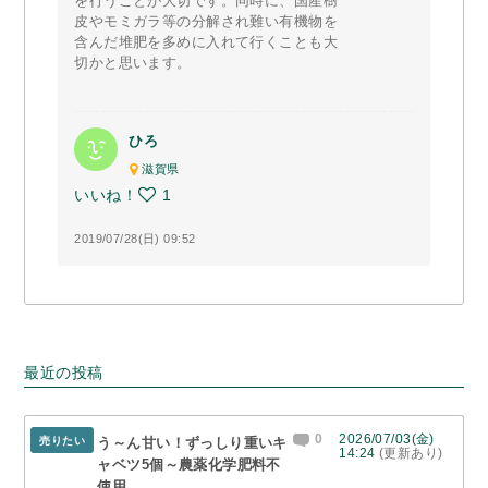
を行うことが大切です。同時に、国産樹
皮やモミガラ等の分解され難い有機物を
含んだ堆肥を多めに入れて行くことも大
切かと思います。
ひろ
滋賀県
いいね！
1
2019/07/28(日) 09:52
最近の投稿
0
2026/07/03(金)
売りたい
う～ん甘い！ずっしり重いキ
14:24
(更新あり)
ャベツ5個～農薬化学肥料不
使用