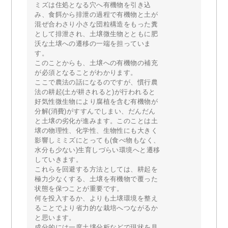
ミズは住処となる穴へ有機物を引き込
み、食餌から排泄の過程で有機物と土が
混ぜ合わさり小さな団粒構造をもった糞
として排泄され、土壌微生物とともに肥
沃な土壌への遷移の一端を担っていま
す。
このことからも、土壌への有機物の補充
が必須となることがわかります。
ここで農法の話になるのですが、慣行農
法の耕起(土が耕されると)が行われると
好気性微生物により腐植を含む有機物が
分解(消費)がすすんでしまい、だんだん
と土壌の劣化が進みます。このことは土
壌の物理性、化学性、生物性にも大きく
影響しミミズにとっても(食べ物もなく、
水分も少ない)生育しづらい環境へと遷移
していきます。
これらを回避する方法としては、耕起を
極力少なくする、土壌を有機物で覆った
状態を保つことが重要です。
何を投入するか、よりも土壌環境を整え
ることでより省力的な栽培へつながるか
と思います。
成分的には一度土壌分析などで現状を見