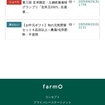
0
2025/06/23(月)
ニュース
第三回 玄米限定・土鍋炊飯食味
17:59
グランプリ「玄米王2025」生産
者...
0
2025/06/22(日)
売りたい
【お中元ギフト】旬の元気野菜
22:31
セット６品目以上～農薬/化学肥
料・不使用
コンセプト
プライバシーステートメント