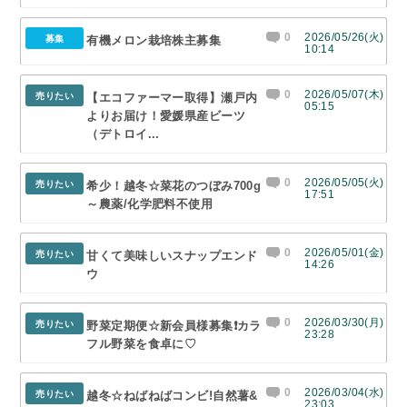
0
2026/05/26(火)
募集
有機メロン栽培株主募集
10:14
0
2026/05/07(木)
売りたい
【エコファーマー取得】瀬戸内
05:15
よりお届け！愛媛県産ビーツ
（デトロイ...
0
2026/05/05(火)
売りたい
希少！越冬☆菜花のつぼみ700g
17:51
～農薬/化学肥料不使用
0
2026/05/01(金)
売りたい
甘くて美味しいスナップエンド
14:26
ウ
0
2026/03/30(月)
売りたい
野菜定期便☆新会員様募集❗カラ
23:28
フル野菜を食卓に♡
0
2026/03/04(水)
売りたい
越冬☆ねばねばコンビ!自然薯&
23:03