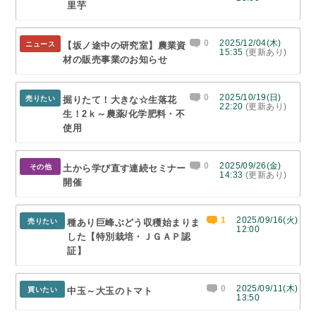
里芋
0
2025/12/04(木)
ニュース
【坂ノ途中の研究室】農業資
15:35
(更新あり)
材の販売事業のお知らせ
0
2025/10/19(日)
売りたい
掘りたて！大きな☆生落花
22:20
(更新あり)
生！2ｋ～農薬/化学肥料・不
使用
0
2025/09/26(金)
その他
土から学び直す連続セミナー
14:33
(更新あり)
開催
1
2025/09/16(火)
売りたい
種あり巨峰ぶどう収穫始まりま
12:00
した【特別栽培・ＪＧＡＰ認
証】
0
2025/09/11(木)
買いたい
中玉～大玉のトマト
13:50