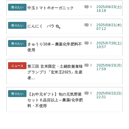
0
2025/08/23(土)
売りたい
中玉トマト🍅オーガニック
16:18
0
2025/08/21(木)
売りたい
にんにく バラ
07:12
0
2025/07/26(土)
売りたい
きゅうり30本～農薬化学肥料不
10:57
使用
0
2025/06/23(月)
ニュース
第三回 玄米限定・土鍋炊飯食味
17:59
グランプリ「玄米王2025」生産
者...
0
2025/06/22(日)
売りたい
【お中元ギフト】旬の元気野菜
22:31
セット６品目以上～農薬/化学肥
料・不使用