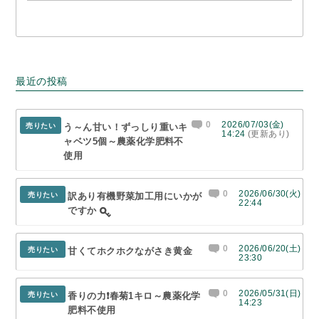
最近の投稿
0
2026/07/03(金)
売りたい
う～ん甘い！ずっしり重いキ
14:24
(更新あり)
ャベツ5個～農薬化学肥料不
使用
0
2026/06/30(火)
売りたい
訳あり有機野菜加工用にいかが
22:44
ですか
0
2026/06/20(土)
売りたい
甘くてホクホクながさき黄金
23:30
0
2026/05/31(日)
売りたい
香りの力❗春菊1キロ～農薬化学
14:23
肥料不使用