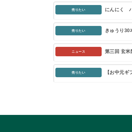
にんにく 
売りたい
きゅうり3
売りたい
第三回 玄米
ニュース
【お中元ギ
売りたい