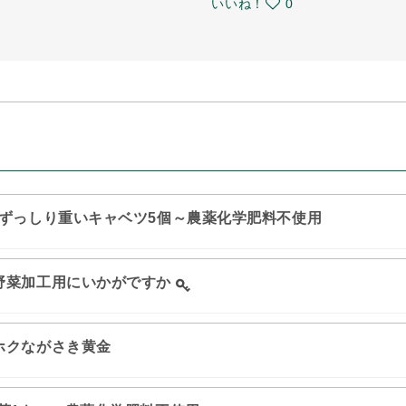
いいね！
0
ずっしり重いキャベツ5個～農薬化学肥料不使用
野菜加工用にいかがですか
ホクながさき黄金