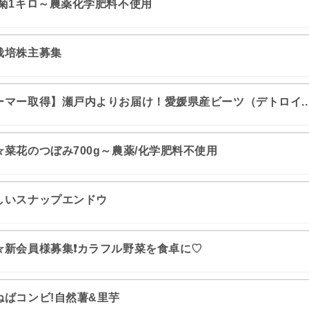
春菊1キロ～農薬化学肥料不使用
栽培株主募集
ーマー取得】瀬戸内よりお届け！愛媛県産ビーツ（デトロイ..
菜花のつぼみ700g～農薬/化学肥料不使用
しいスナップエンドウ
☆新会員様募集❗カラフル野菜を食卓に♡
ねばコンビ!自然薯&里芋