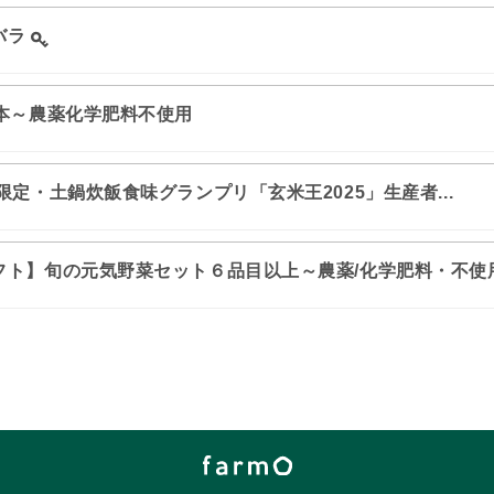
バラ
0本～農薬化学肥料不使用
限定・土鍋炊飯食味グランプリ「玄米王2025」生産者...
フト】旬の元気野菜セット６品目以上～農薬/化学肥料・不使