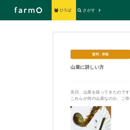
さがす
ひろば
質問：野菜
山菜に詳しい方
先日、山菜を採ってきたのです
これらが何の山菜なのか、ご存