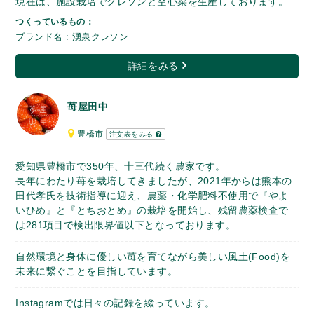
現在は、施設栽培でクレソンと空心菜を生産しております。
つくっているもの：
ブランド名 : 湧泉クレソン
詳細をみる
苺屋田中
豊橋市
注文表をみる
愛知県豊橋市で350年、十三代続く農家です。
長年にわたり苺を栽培してきましたが、2021年からは熊本の
田代孝氏を技術指導に迎え、農薬・化学肥料不使用で『やよ
いひめ』と『とちおとめ』の栽培を開始し、残留農薬検査で
は281項目で検出限界値以下となっております。
自然環境と身体に優しい苺を育てながら美しい風土(Food)を
未来に繋ぐことを目指しています。
Instagramでは日々の記録を綴っています。