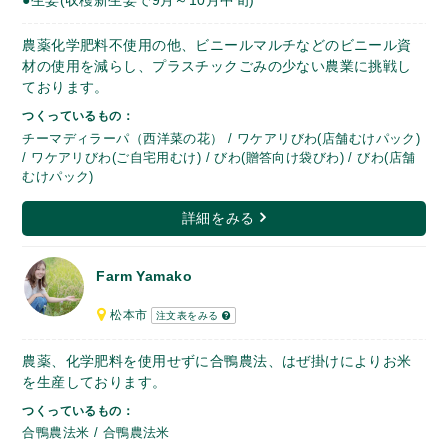
●生姜(収穫新生姜で9月～10月中旬)
農薬化学肥料不使用の他、ビニールマルチなどのビニール資
材の使用を減らし、プラスチックごみの少ない農業に挑戦し
ております。
つくっているもの：
チーマディラーパ（西洋菜の花） / ワケアリびわ(店舗むけパック)
/ ワケアリびわ(ご自宅用むけ) / びわ(贈答向け袋びわ) / びわ(店舗
むけパック)
詳細をみる
Farm Yamako
松本市
注文表をみる
農薬、化学肥料を使用せずに合鴨農法、はぜ掛けによりお米
を生産しております。
つくっているもの：
合鴨農法米 / 合鴨農法米