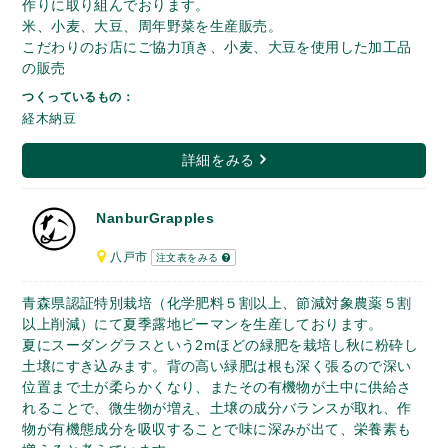
作りに取り組んでおります。
米、小麦、大豆、周年野菜を生産販売。
こだわりのお店にご協力頂き、小麦、大豆を使用した加工品
の販売
つくっているもの：
経木納豆
詳細をみる
NanburGrapples
八戸市
注文表をみる
青森県認証特別栽培（化学肥料５割以上、節減対象農薬５割
以上削減）にて夏季露地ピーマンを生産しております。
夏にスーダングラスという2mほどの緑肥を栽培し秋に粉砕し
土壌にすき込みます。背の高い緑肥は根も深く張るので深い
位置まで土が柔らかくなり、またその有機物が土中に供給さ
れることで、微生物が増え、土壌の成分バランスが取れ、作
物が有機態成分を吸収することで味に深みが出て、栄養素も