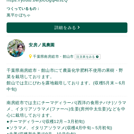
https://youtu.be/j8UDgqAs92Q
つくっているもの：
萬平かぼちゃ
詳細をみる
安房ノ風農園
千葉県南房総市・館山市
注文表をみる
千葉県南房総市・館山市にて農薬化学肥料不使用の果樹・野
菜を栽培しております。
館山では主にびわを露地栽培しております。(収穫5月末～6月
中旬)
南房総市では主にチーマディラーパ(西洋の食用ナバナ)ソラマ
メ、イタリアソラマメ(ファーべ)生姜(房州中太生姜)などを中
心に栽培しております。
●チーマディラーパ(収穫12月～3月初旬)
●ソラマメ、イタリアソラマメ(収穫4月中旬～5月初旬)