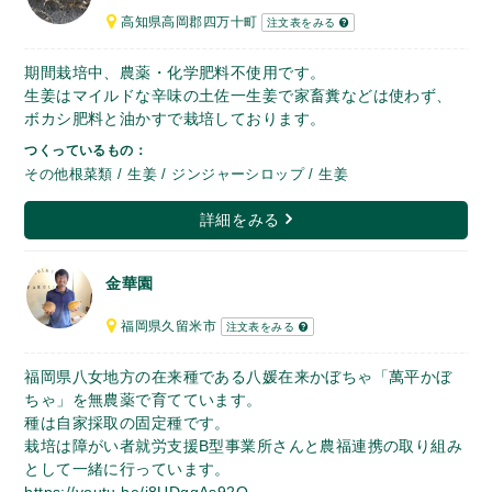
高知県高岡郡四万十町
注文表をみる
期間栽培中、農薬・化学肥料不使用です。
生姜はマイルドな辛味の土佐一生姜で家畜糞などは使わず、
ボカシ肥料と油かすで栽培しております。
つくっているもの：
その他根菜類 / 生姜 / ジンジャーシロップ / 生姜
詳細をみる
金華園
福岡県久留米市
注文表をみる
福岡県八女地方の在来種である八媛在来かぼちゃ「萬平かぼ
ちゃ」を無農薬で育てています。
種は自家採取の固定種です。
栽培は障がい者就労支援B型事業所さんと農福連携の取り組み
として一緒に行っています。