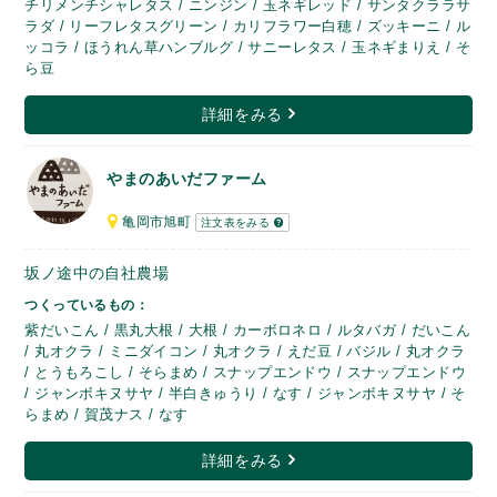
チリメンチシャレタス / ニンジン / 玉ネギレッド / サンタクララサ
ラダ / リーフレタスグリーン / カリフラワー白穂 / ズッキーニ / ル
ッコラ / ほうれん草ハンブルグ / サニーレタス / 玉ネギまりえ / そ
ら豆
詳細をみる
やまのあいだファーム
亀岡市旭町
注文表をみる
坂ノ途中の自社農場
つくっているもの：
紫だいこん / 黒丸大根 / 大根 / カーボロネロ / ルタバガ / だいこん
/ 丸オクラ / ミニダイコン / 丸オクラ / えだ豆 / バジル / 丸オクラ
/ とうもろこし / そらまめ / スナップエンドウ / スナップエンドウ
/ ジャンボキヌサヤ / 半白きゅうり / なす / ジャンボキヌサヤ / そ
らまめ / 賀茂ナス / なす
詳細をみる