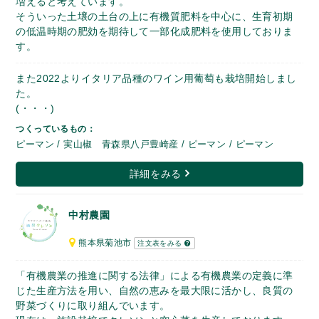
増えると考えています。
そういった土壌の土台の上に有機質肥料を中心に、生育初期
の低温時期の肥効を期待して一部化成肥料を使用しておりま
す。
また2022よりイタリア品種のワイン用葡萄も栽培開始しまし
た。
(・・・)
つくっているもの：
ピーマン / 実山椒 青森県八戸豊崎産 / ピーマン / ピーマン
詳細をみる
中村農園
熊本県菊池市
注文表をみる
「有機農業の推進に関する法律」による有機農業の定義に準
じた生産方法を用い、自然の恵みを最大限に活かし、良質の
野菜づくりに取り組んでいます。