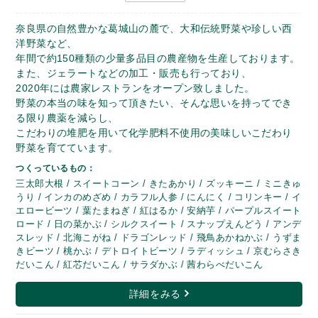
奈良県の自然豊かな葛城山の麓で、大和伝統野菜や珍しい西
洋野菜など、
年間で約150種類の少量多品目の農産物を生産しております。
また、ジェラートなどの加工・販売も行っており、
2020年には農家レストランをオープン致しました。
野菜の本当の味を知って頂きたい、そんな思いを持ってでき
る限り農薬を減らし、
こだわりの堆肥を用いて化学肥料不使用の美味しいこだわり
野菜を育てています。
つくっているもの：
三太郎大根 / スイートコーン / きたあかり / ズッキーニ / ミニきゅ
うり / インカのめざめ / カラフル人参 / にんにく / コリンキー / イ
エロービーツ / 葉たまねぎ / 紅はるか / 安納芋 / パープルスイート
ロード / 日の菜かぶ / シルクスイート / スナップえんどう / アンデ
スレッド / 北海こがね / ドラゴンレッド / 飛鳥あかねかぶ / うずま
きビーツ / 桃かぶ / デトロイトビーツ / ラディッシュ / 京むらさき
だいこん / 紅芯だいこん / サラダかぶ / 茜わらべだいこん
詳細をみる