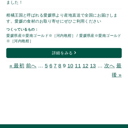
ました！
柑橘王国と呼ばれる愛媛県より産地直送で全国にお届けしま
す。愛媛の食材のお取り寄せにぜひご利用ください
つくっているもの：
愛媛県産※愛南ゴールド※［河内晩柑］ / 愛媛県産※愛南ゴールド
※［河内晩柑］
詳細をみる
« 最初
前へ
…
5
6
7
8
9
10
11
12
13
…
次へ
最
後 »