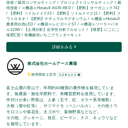
技術 / 栽培コンサルティング / プロジェクトコンサルティング / 栽
培技術 / ≪機器≫HotaluX AGRI-RED / 【肥料】オーガニック742
/ 【肥料】ソイルメイク23 / 【肥料】ソイルメイク11 / 【肥料】ク
ワトロネオ / 【肥料】ナチュラルマグネシウム / ≪機器≫HotaluX
農業用白色LED / ≪機器≫レピガードST / ≪機器≫ソーラーパネ
ル120W / 【土壌分析】化学性分析フルセット / 【堆肥】にこにこ
堆肥C型 / 有機栽培いちごプランターキット
詳細をみる
株式会社ホールアース農場
静岡県富士宮市
注文表をみる
富士山麓の里山で、年間約40種類の農作物を栽培していま
す。無農薬・無化学肥料で、有機質肥料を使用しています。
作付けが多い野菜は、人参（五寸、紅、カラー系等種類）、
大根（紫や紅等）、サツマイモ（ベニハルカ）、その他トウ
モロコシや落花生、太ゴボウ、葉物野菜などなど。
その他、ズッキーニ、枝豆、ピーマン、ナス、キュウリなど
を栽培しています。