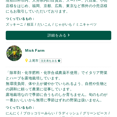
現在臼杵市内、大分県内の百貨店、スーパー、八百屋、小売
店様をはじめ、福岡、京都、広島、東京など県外の小売店様
にもお取引していただいております。
つくっているもの：
ズッキーニ / 枝豆 / だいこん / じゃがいも / ミニキャベツ
詳細をみる
Mick Farm
上尾市
注文表をみる
「除草剤・化学肥料・化学合成農薬不使用」でイタリア野菜
とハーブを露地栽培しています。
無環境負荷、体や土が健やかでいられるよう、自然や生物と
の調和に頼って農業に従事しています。
露地栽培なので季節に合うものしか育ちません。旬のものが
一番おいしいから無理に季節はずれの野菜は扱いません。
つくっているもの：
にんにく / ブロッコリーみらい / ラディッシュ / グリーンピース /