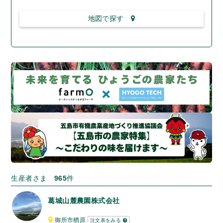
地図で探す
生産者さま
965
件
葛城山麓農園株式会社
御所市楢原
注文表をみる