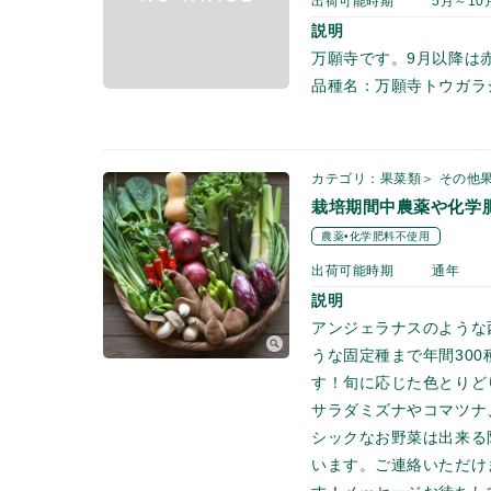
出荷可能時期
5月～10
説明
万願寺です。9月以降は
品種名：万願寺トウガラ
カテゴリ：果菜類＞ その他
栽培期間中農薬や化学
農薬•化学肥料不使用
出荷可能時期
通年
説明
アンジェラナスのような
うな固定種まで年間30
す！旬に応じた色とりど
サラダミズナやコマツナ
シックなお野菜は出来る
います。ご連絡いただけ