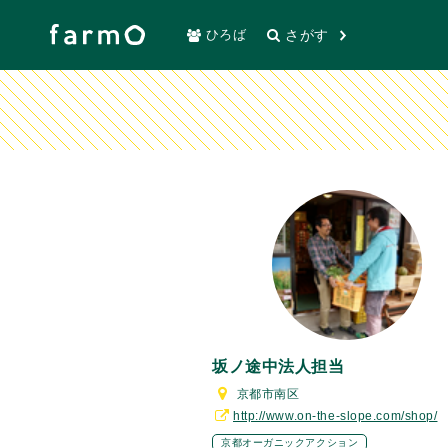
坂ノ途中法人担当
さがす
ひろば
京都市南区
坂ノ途中法人担当
京都市南区
http://www.on-the-slope.com/shop/
京都オーガニックアクション