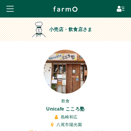
小売店・飲食店さま
飲食
Unicafe こころ塾
島崎和広
八尾市陽光園