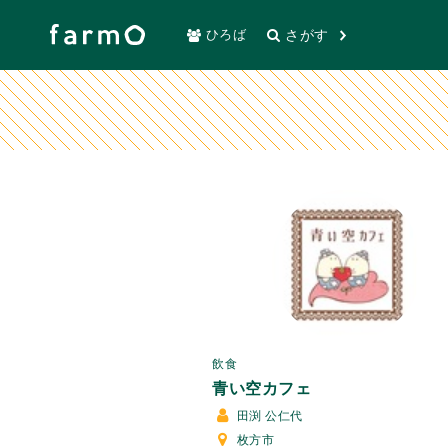
さがす
ひろば
飲食
青い空カフェ
田渕 公仁代
枚方市